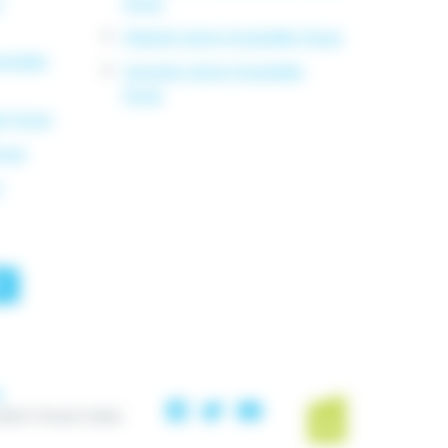
e
Douai
Obésité Centre Hospitalier Douai
italier
Surpoids Centre Hospitalier
Douai
er Douai
ouai
e
E
i
9507 Douai Cedex