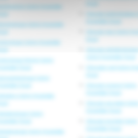
Douai
tritionniste Centre Hospitalier
ouai
Chirurgie gynécologique 
Hospitalier Douai
ermatologue Centre Hospitalier
ouai
Chirurgie yeux Centre Hos
Douai
ynécologue Centre Hospitalier
ouai
Chirurgie ophtalmologiqu
Centre Hospitalier Douai
ynécologue femme Centre
spitalier Douai
Chirurgien oral Centre Hos
Douai
astroentérologue Centre
spitalier Douai
Chirurgie osseuse Centre
Hospitalier Douai
phtalmo Centre Hospitalier
ouai
Chirurgie vasculaire Centr
Hospitalier Douai
phtalmologue Centre
spitalier Douai
Chirurgie viscérale Centre
Hospitalier Douai
phtalmologie Centre Hospitalier