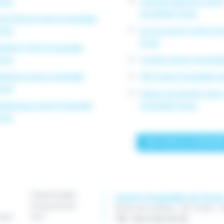
ouai
Chirurgie digestive Centr
Hospitalier Douai
age femme Centre Hospitalier
ouai
Où accoucher Centre Hosp
Douai
diatre Centre Hospitalier
ouai
Scanner Centre Hospitali
diatrie Centre Hospitalier
IRM Centre Hospitalier D
ouai
Maison de retraite Centr
adiologue Centre Hospitalier
Hospitalier Douai
ouai
< RETOUR AU SOMMAIR
Patient/public
Centre Hospitalier de Doua
Professionnel
Route de Cambrai
-
BP 10740
-
5
ment
GHT
Tél : 03 27 94 70 00