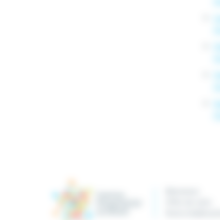
D
S
D
Pé
D
Pé
D
R
D
Bienvenue
Offre de soins
Notre établisse