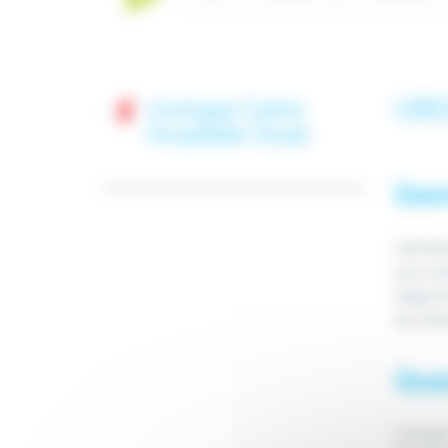
URO
Urologue Centre
Hospitalier Douai
Dema
Demande
pour avo
diagnos
du centr
Quan
Lorsque 