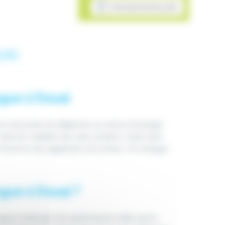
MON ADMISSION EN LIGNE
UAI
gue à Douai
st nécessaire de téléphoner au service d’urologie
raite les maladies des voies urinaires. Il peut ainsi
z l’homme mais également une tumeur. Un urologue
gue à Douai ?
hniques médicales très performantes telles que la