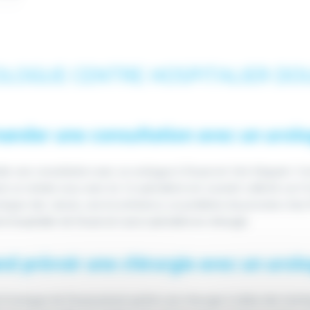
LOGUE CENTRE HOSPITALIER DO
nder une consultation avec un urolo
r une consultation avec un urologue à Douai est très fréquent. Il e
ir un rendez-vous avec lui. Ce spécialiste est souvent sollicité car il t
tiquer des calculs, une incontinence, un problème de prostate che
e hospitalier de Douai est aussi spécialisé en chirurgie.
d prévoir une chirurgie avec un urolo
l’urologue de Douai prévoit parfois une chirurgie, il utilise des tec