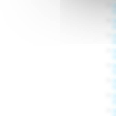
Nu
D
D
D
G
D
G
Ho
G
Ho
O
D
O
Ho
O