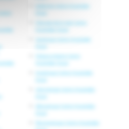
Addiction Centre Hospitalier
Centre
Douai
Chirurgie de la main Centre
pitalier
Hospitalier Douai
Sexologue Centre Hospitalier
e
Douai
Pédopsychiatrie Centre
pitalier
Hospitalier Douai
Angiologue Centre Hospitalier
Douai
Infectiologie Centre Hospitalier
e
Douai
Allergologue Centre Hospitalier
Douai
Rhumatologue Centre Hospitalier