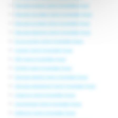
Chirurgie osseuse Centre Hospitalier Douai
Chirurgie vasculaire Centre Hospitalier Douai
Chirurgie viscérale Centre Hospitalier Douai
Chirurgie digestive Centre Hospitalier Douai
Où accoucher Centre Hospitalier Douai
Scanner Centre Hospitalier Douai
IRM Centre Hospitalier Douai
EHPAD Centre Hospitalier Douai
Chirurgie obésité Centre Hospitalier Douai
Chirurgie ambulatoire Centre Hospitalier Douai
Urgences Centre Hospitalier Douai
Cancérologie Centre Hospitalier Douai
Addiction Centre Hospitalier Douai