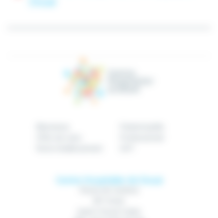
Douai
Bienvenue
Patient/public
Offre de soins
Professionnel
Notre établissement
GHT
Centre Hospitalier de Douai
Route de Cambrai
BP 10740
59507 Douai Cedex