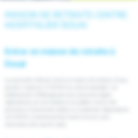
MAISON DE RETRAITE CENTRE
HOSPITALIER DOUAI
Entrer en maison de retraite à
Douai
Les personnes désirant entrer en maison de retraite à Douai
peuvent s’adresser à l’EHPAD du centre hospitalier. Cet
établissement d’hébergement pour personnes âgées
dépendantes est une résidence accueillant surtout des
personnes à l’autonomie réduite ou totalement dépendantes.
Cet EHPAD conventionné leur fournit tous les soins
nécessaires ainsi que les repas.