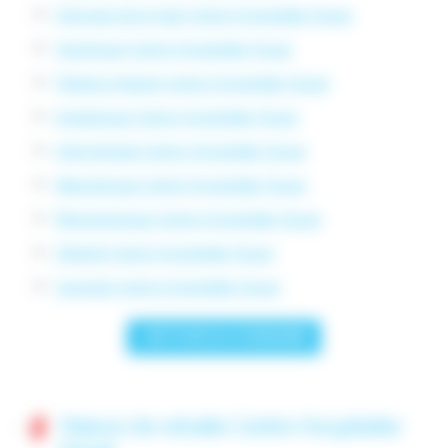
Chirurgie de la main Centre Hospitalier Douai
Sexologue Centre Hospitalier Douai
Pédopsychiatrie Centre Hospitalier Douai
Angiologue Centre Hospitalier Douai
Infectiologie Centre Hospitalier Douai
Allergologue Centre Hospitalier Douai
Rhumatologue Centre Hospitalier Douai
Obésité Centre Hospitalier Douai
Surpoids Centre Hospitalier Douai
< RETOUR AU SOMMAIRE
Maison de retraite Centre Hospitalier