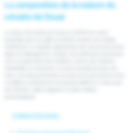
La composition de la maison de
retraite de Douai
La maison de retraite de Douai ou EHPAD du centre
hospitalier peut accueillir 45 patients atteints de maladie
d’Alzheimer ou maladies apparentées ainsi que 66 personnes
âgées en hébergement complet. De nombreuses prestations
sont à la disposition des résidents comme une chambre
individuelle, un restaurant, un service de blanchisserie, des
loisirs, une aide permanente assurée par le personnel et d’une
surveillance médicale de très grande qualité en continu avec
des infirmiers, aides-soignants et aides médico-
psychologiques.
CONSULTEZ AUSSI :
Neurologue Centre Hospitalier Douai