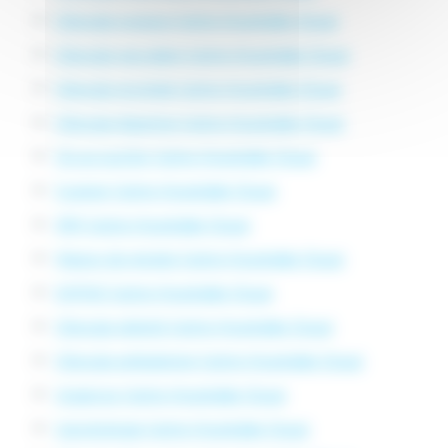
Chirurgie osseuse Centre Hospitalier Douai
Chirurgie vasculaire Centre Hospitalier Douai
Chirurgie viscérale Centre Hospitalier Douai
Chirurgie digestive Centre Hospitalier Douai
Où accoucher Centre Hospitalier Douai
Scanner Centre Hospitalier Douai
IRM Centre Hospitalier Douai
Maison de retraite Centre Hospitalier Douai
EHPAD Centre Hospitalier Douai
Chirurgie obésité Centre Hospitalier Douai
Chirurgie ambulatoire Centre Hospitalier Douai
Urgences Centre Hospitalier Douai
Cancérologie Centre Hospitalier Douai