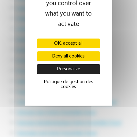
you control over
Sage femme Centre Hospitalier Douai
what you want to
Pédiatre Centre Hospitalier Douai
activate
Pédiatrie Centre Hospitalier Douai
Radiologue Centre Hospitalier Douai
OK, accept all
Radiologie Centre Hospitalier Douai
Deny all cookies
Imagerie Centre Hospitalier Douai
Personalize
Psychiatrie Centre Hospitalier Douai
Laboratoire Centre Hospitalier Douai
Politique de gestion des
cookies
Traumatologie Centre Hospitalier Douai
Chirurgie gynécologique Centre Hospitalier Douai
Chirurgie yeux Centre Hospitalier Douai
Chirurgie ophtalmologique Centre Hospitalier Douai
Chirurgien oral Centre Hospitalier Douai