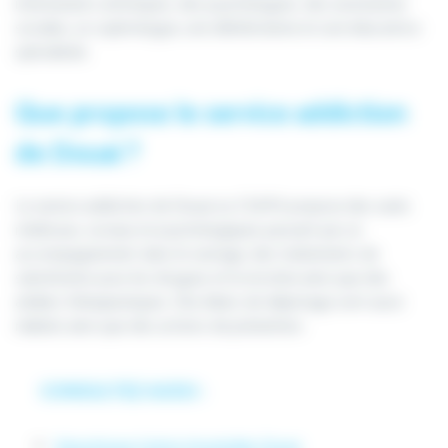
intervenants artistiques, des psychologues, des assistantes
sociales, un sophrologue, une diététicienne et une éducatrice
spécialisée.
Que propose le service addiction
de Douai ?
Le service addiction de Douai ou CSAPA propose des suivis
médicaux, sociaux et psychologiques passant par un
accompagnement dans le sevrage, des traitements de
substitution pour les drogues et la nicotine ainsi que des
ateliers thérapeutiques. Des bilans de dépistage sont aussi
réalisés ainsi que des actions de prévention.
CONSULTEZ AUSSI :
Neurologue Centre Hospitalier Douai