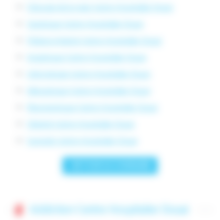
Chirurgie de la main Centre Hospitalier Douai
Sexologue Centre Hospitalier Douai
Pédopsychiatrie Centre Hospitalier Douai
Angiologue Centre Hospitalier Douai
Infectiologie Centre Hospitalier Douai
Allergologue Centre Hospitalier Douai
Rhumatologue Centre Hospitalier Douai
Obésité Centre Hospitalier Douai
Surpoids Centre Hospitalier Douai
< RETOUR AU SOMMAIRE
Addiction Centre Hospitalier Douai