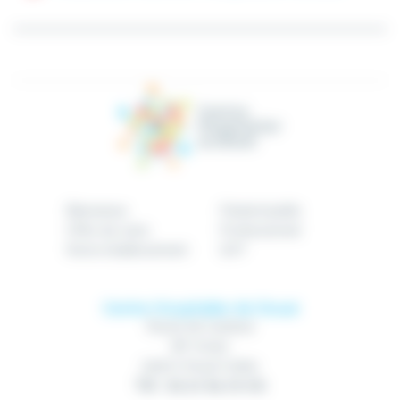
Bienvenue
Patient/public
Offre de soins
Professionnel
Notre établissement
GHT
Centre Hospitalier de Douai
Route de Cambrai
BP 10740
59507 Douai Cedex
Tél : 03 27 94 70 00