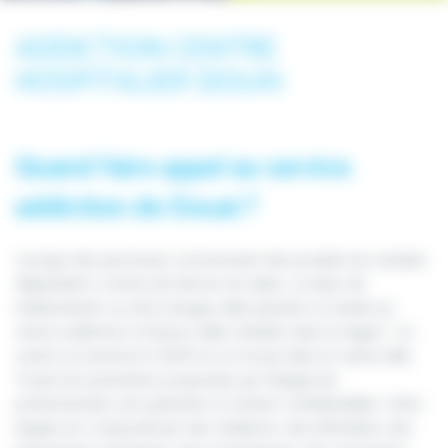
ADDICTION CENTRE
HOSPITALIER DOUAI
Quand faire appel au service
addiction de Douai ?
Lorsque des personnes consomment des produits les rendant
dépendants comme de l’alcool, du tabac, un abus de
médicaments ou de la drogue, elles peuvent se rendre au
service addiction à Douai si elles résident dans la région. Ce
centre se nomme le CSAPA et se trouve dans le centre-ville.
Toutes les prestations proposées par l’équipe de
professionnels sont gratuites et restent confidentielles. Cette
équipe est composée par des médecins, des infirmières, des