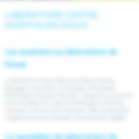
LABORATOIRE CENTRE
HOSPITALIER DOUAI
Les examens au laboratoire de
Douai
Le laboratoire de Douai réalise de nombreux examens
biologiques en biochimie, microbiologie, immunologie,
hématologie et biologie moléculaire. L’équipe de ce service du
centre hospitalier est composée de biologistes, infirmières,
secrétaires, cadre de santé, techniciens, aides de laboratoire
et agents de services hospitaliers tous hautement qualifiés.
Le quotidien du laboratoire de