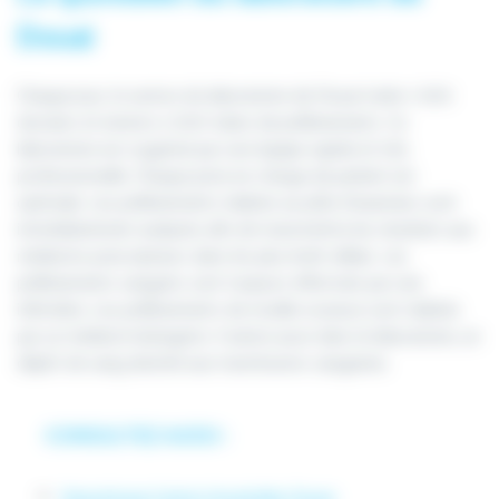
Douai
Chaque jour, le service du laboratoire de Douai traite 1 000
dossiers et environ 3 000 tubes de prélèvements. Ce
laboratoire est organisé par une équipe rapide et très
professionnelle. Chaque prise en charge de patient est
optimale. Les prélèvements réalisés au pôle d’examens sont
immédiatement analysés afin de transmettre les résultats aux
médecins prescripteurs dans les plus brefs délais. Les
prélèvements sanguins sont toujours effectués par une
infirmière. Les prélèvements de moelle osseuse sont réalisés
par un médecin biologiste. Il existe aussi dans le laboratoire, un
dépôt de sang destiné aux transfusions sanguines.
CONSULTEZ AUSSI :
Neurologue Centre Hospitalier Douai