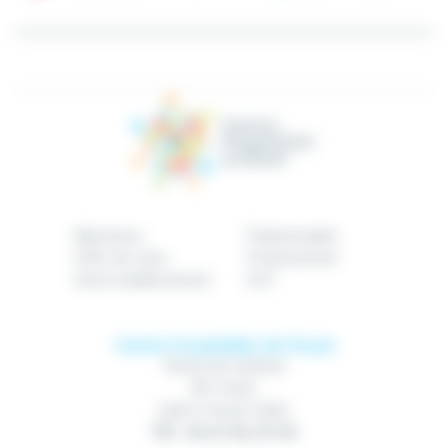
Bienvenue
Patient/public
Offre de soins
Professionnel
Notre établissement
GHT
Centre Hospitalier de Douai
Route de Cambrai
BP 10740
59507 Douai Cedex
Tél : 03 27 94 70 00