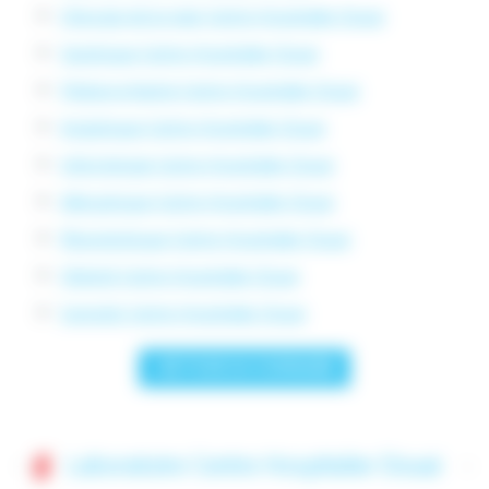
Chirurgie de la main Centre Hospitalier Douai
Sexologue Centre Hospitalier Douai
Pédopsychiatrie Centre Hospitalier Douai
Angiologue Centre Hospitalier Douai
Infectiologie Centre Hospitalier Douai
Allergologue Centre Hospitalier Douai
Rhumatologue Centre Hospitalier Douai
Obésité Centre Hospitalier Douai
Surpoids Centre Hospitalier Douai
< RETOUR AU SOMMAIRE
Laboratoire Centre Hospitalier Douai