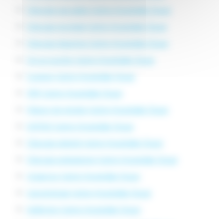
Chirurgie vasculaire Centre Hospitalier Douai
Chirurgie viscérale Centre Hospitalier Douai
Chirurgie digestive Centre Hospitalier Douai
Où accoucher Centre Hospitalier Douai
Scanner Centre Hospitalier Douai
IRM Centre Hospitalier Douai
Maison de retraite Centre Hospitalier Douai
EHPAD Centre Hospitalier Douai
Chirurgie obésité Centre Hospitalier Douai
Chirurgie ambulatoire Centre Hospitalier Douai
Urgences Centre Hospitalier Douai
Cancérologie Centre Hospitalier Douai
Addiction Centre Hospitalier Douai