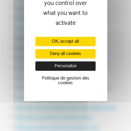
you control over
Sage femme Centre Hospitalier Douai
what you want to
Pédiatre Centre Hospitalier Douai
activate
Pédiatrie Centre Hospitalier Douai
Radiologue Centre Hospitalier Douai
OK, accept all
Radiologie Centre Hospitalier Douai
Deny all cookies
Imagerie Centre Hospitalier Douai
Personalize
Psychiatrie Centre Hospitalier Douai
Traumatologie Centre Hospitalier Douai
Politique de gestion des
cookies
Chirurgie gynécologique Centre Hospitalier Douai
Chirurgie yeux Centre Hospitalier Douai
Chirurgie ophtalmologique Centre Hospitalier Douai
Chirurgien oral Centre Hospitalier Douai
Chirurgie osseuse Centre Hospitalier Douai