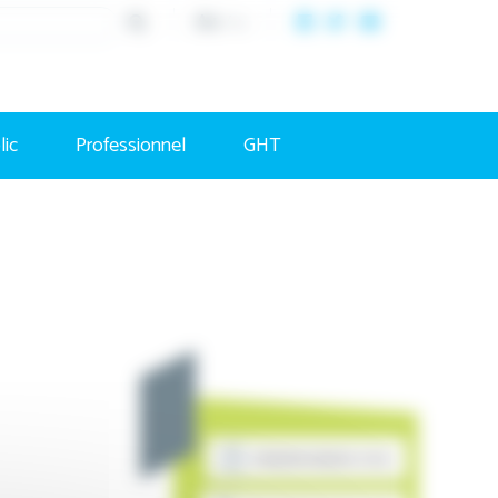
A+
/
A-
lic
Professionnel
GHT
PRENDRE RENDEZ-VOUS