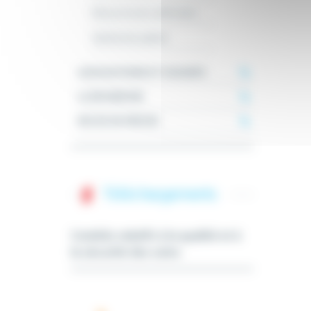
Démarche de certification
Satisfaction patient
ASSOCIATIONS ET USAGERS
LA RECHERCHE
REVUE DE PRESSE
Téléchargements
Comités relatifs à la qualité et à
la sécurité des soins