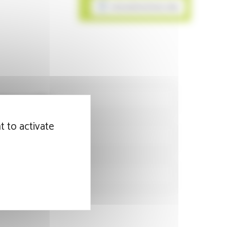
MON ADMISSION EN LIGNE
teurs qualité
t to activate
on de crise
faction patient