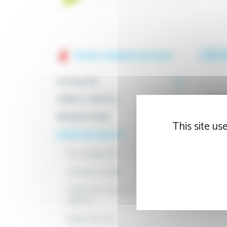
DÉM
Notre établissement
ACTUALITÉS
Nos
VENIR À L'HÔPITAL
PRÉSENTATION
This site us
DÉMARCHE QUALITÉ
Gest
Nos engagements
Indicateurs qualité
Déma
Gestion des risques et
vigilance
Gestion de crise