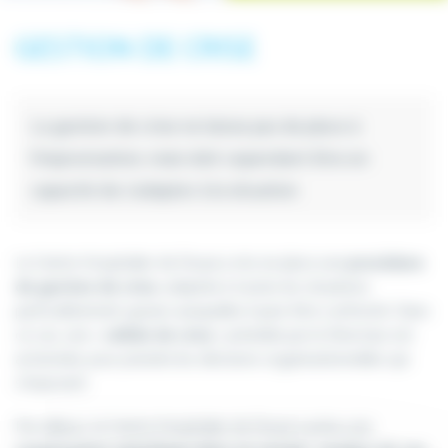
GESTION DE CRISE
La gestion de crise ne laisse pas de place à
l’improvisation, mais doit cependant être en
capacité de s’adapter à la situation
Le Centre Hospitalier de Douai a mis en place une
procédure
de gestion de crise
, adaptée à toutes les situations
particulièrement graves auxquelles il peut être confronté. Dans
ce cas, une
« cellule de crise »
présidée par le Directeur est
actionnée, pour prendre les décisions organisationnelles qui
s’imposent.
Par ailleurs, le Centre Hospitalier de Douai a prévu une