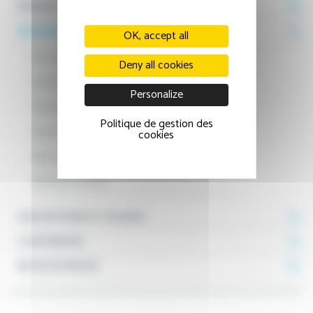
PRÉSENTATION
DÉMARCHE QUALITÉ
OK, accept all
Nos engagements
Deny all cookies
Indicateurs qualité
Personalize
Gestion des risques et vigilance
Politique de gestion des
Gestion de crise
cookies
Démarche de certification
Satisfaction patient
ASSOCIATIONS ET USAGERS
LA RECHERCHE
REVUE DE PRESSE