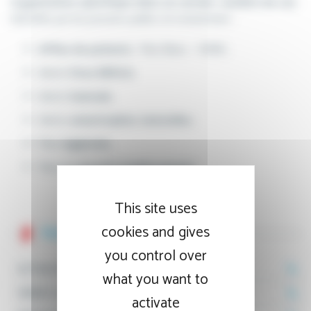
organisation spécifique dans un certain nombre de cas
,
identifiés par les pouvoirs publics et notamment :
Afflux de patients
: Plan Blanc – NRBC,
Alerte
Virus EBOLA
,
Alerte
Canicule
,
Alerte
catastrophes naturelles
,
Plan
vigipirate
,
Plan de
sécurité établissement
.
This site uses
cookies and gives
Notre établissement
you control over
ACTUALITÉS
what you want to
VENIR À L'HÔPITAL
activate