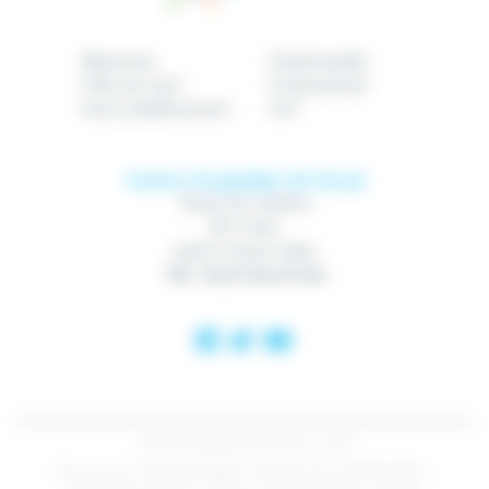
Bienvenue
Patient/public
Offre de soins
Professionnel
Notre établissement
GHT
Centre Hospitalier de Douai
Route de Cambrai
BP 10740
59507 Douai Cedex
Tél : 03 27 94 70 00
Centre Hospitalier de Douai - 2018
Plan du site
Mentions légales
Politique de confidentialité