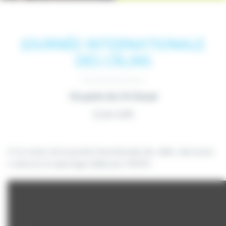
JOURNÉE INTERNATIONALE
DES CÂLINS
On parle du CH Douai
15 Jan 2018
A l’occasion de la journée internationale des câlins, découvrez
ci-dessous le reportage réalisé par CNEWS.