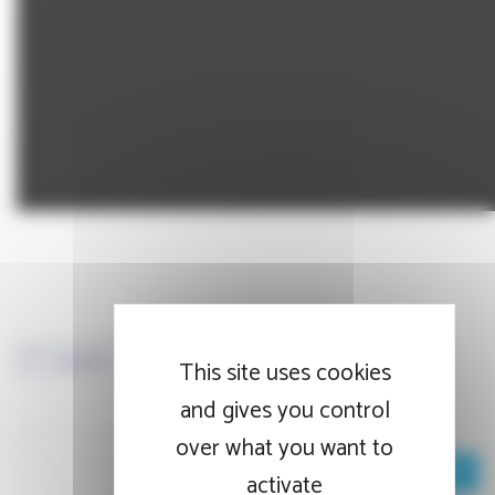
Facebook
Twitter
LinkedIn
This site uses cookies
and gives you control
over what you want to
RETOUR AUX ACTUALITÉS
activate