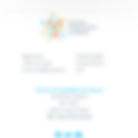
Bienvenue
Patient/public
Offre de soins
Professionnel
Notre établissement
GHT
Centre Hospitalier de Douai
Route de Cambrai
BP 10740
59507 Douai Cedex
Tél : 03 27 94 70 00