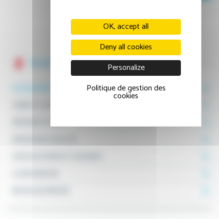
OK, accept all
Deny all cookies
Notre établissement
Personalize
Politique de gestion des
ACTUALITÉS
cookies
VENIR À L'HÔPITAL
PRÉSENTATION
DÉMARCHE QUALITÉ
ASSOCIATIONS ET USAGERS
LA RECHERCHE
REVUE DE PRESSE