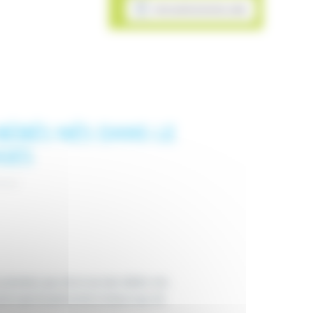
MON ADMISSION EN LIGNE
 BÉBÉS NÉS DANS LE
AGES
premiers pas de la vie des bébés nés
uvre que le personnel a beaucoup de