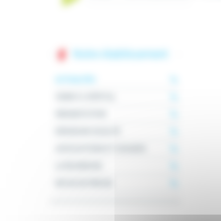
Notre établissement
ACTUALITÉS
VENIR À L'HÔPITAL
PRÉSENTATION
DÉMARCHE QUALITÉ
ASSOCIATIONS ET USAGERS
LA RECHERCHE
REVUE DE PRESSE