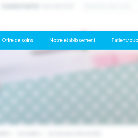
Standard (24h/7j)
: 03 27 94 70 00
Offre de soins
Notre établissement
Patient/pub
lités
Les projets
Les 1ers jours de la vie des