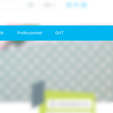
A+
/
A-
lic
Professionnel
GHT
PRENDRE RENDEZ-VOUS