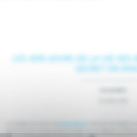
LES 1ERS JOURS DE LA VIE DES
SECRET EN IM
Les projets
16 Août 2018
Les équipes du service de
Néonatalogie
retracent en images les 
dans le secret. En parcourant les pages de ces albums, on déco