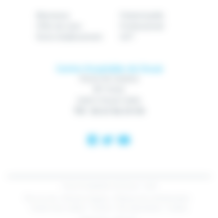
Bienvenue
Patient/public
Offre de soins
Professionnel
Notre établissement
GHT
Centre Hospitalier de Douai
Route de Cambrai
BP 10740
59507 Douai Cedex
Tél : 03 27 94 70 00
Centre Hospitalier de Douai - 2018
Plan du site
Mentions légales
Politique de confidentialité
Gestion des cookies
Contact
Nos spécialistes
Cookies