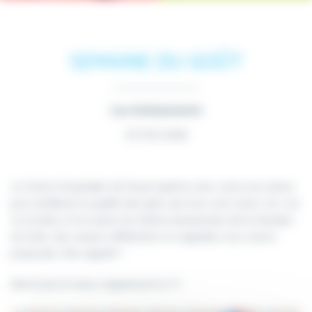
SEMAINE DU GOÛT
Les évènements
07 Oct 2019
Le Centre Hospitalier de Douai repense sans cesse ses menus
pour améliorer la qualité des plats qui vous sont servis. Du 7 au
13 octobre, à l’occasion du 30ème anniversaire de la Semaine
du Goût, des saveurs différentes et originales vous seront
proposées. Bon appétit !
Retrouvez le menu original juste ici