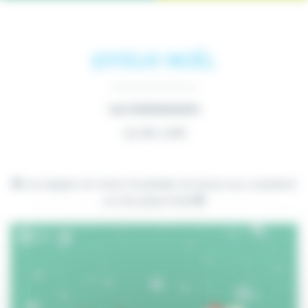
JOYEUX NOËL
Les évènements
25 Déc 2018
Les équipes du Centre Hospitalier de Douai vous souhaitent
un très joyeux Noël