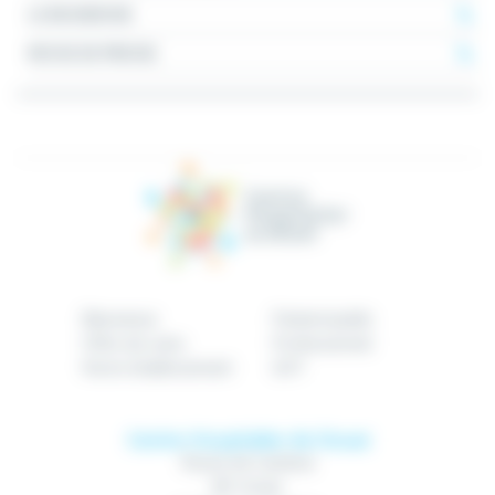
LA RECHERCHE
REVUE DE PRESSE
Bienvenue
Patient/public
Offre de soins
Professionnel
Notre établissement
GHT
Centre Hospitalier de Douai
Route de Cambrai
BP 10740