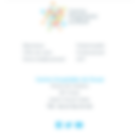
Bienvenue
Patient/public
Offre de soins
Professionnel
Notre établissement
GHT
Centre Hospitalier de Douai
Route de Cambrai
BP 10740
59507 Douai Cedex
Tél : 03 27 94 70 00