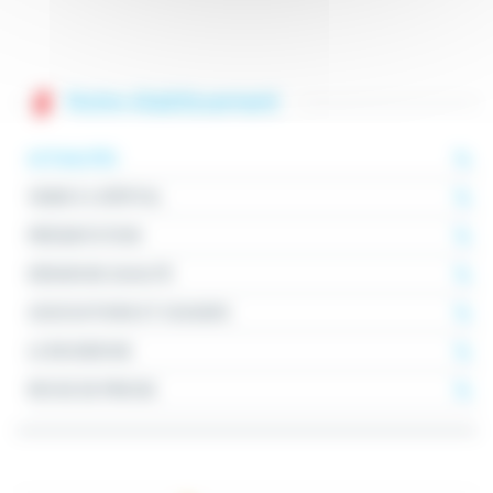
Notre établissement
ACTUALITÉS
VENIR À L'HÔPITAL
PRÉSENTATION
DÉMARCHE QUALITÉ
ASSOCIATIONS ET USAGERS
LA RECHERCHE
REVUE DE PRESSE