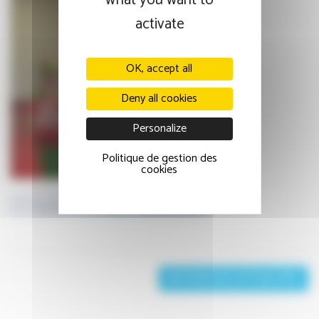
what you want to
activate
OK, accept all
Deny all cookies
Personalize
Politique de gestion des
cookies
Facebook
Twitter
LinkedIn
RETOUR AUX ACTUALITÉS