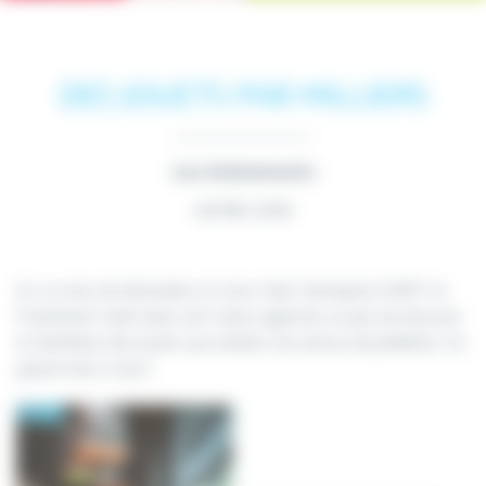
DES JOUETS PAR MILLIERS
Les évènements
24 Déc 2019
En ce mois de décembre, le Lions Club, l’entreprise ONET et
l’Institution Saint-Jean sont venus apporter un peu de douceur
et distribuer des jouets aux enfants du service de pédiatrie. Un
grand merci à eux !