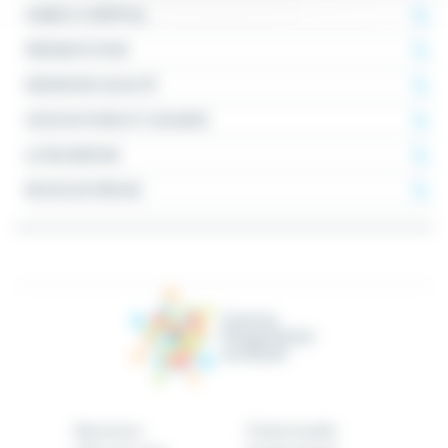
VENIR À L'HÔPITAL
PRÉSENTATION
DÉMARCHE QUALITÉ
ASSOCIATIONS ET USAGERS
LA RECHERCHE
REVUE DE PRESSE
Bienvenue
Patient/public