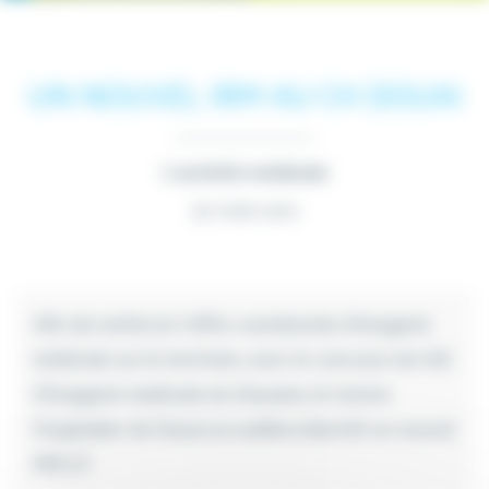
UN NOUVEL IRM AU CH DOUAI
L'activité médicale
30 Août 2021
Afin de renforcer l’offre coordonnée d’imagerie
médicale sur le territoire, avec le concours du GIE
d’Imagerie médicale du Douaisis, le Centre
Hospitalier de Douai accueillera bientôt un nouvel
IRM 3T.