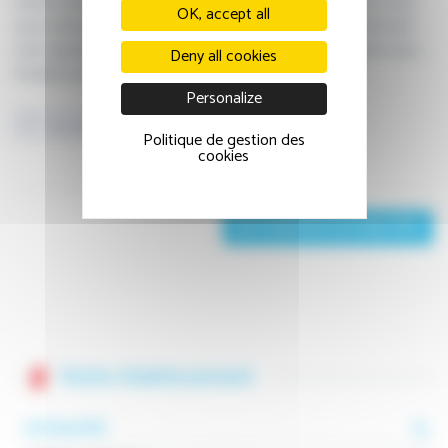
service d’imagerie médicale ! Aussi, avant tout examen, nous
OK, accept all
vous remercions de vous enregistrer à l’accueil administratif.
Une signalétique adaptée est mise en place dès l’entrée dans
Deny all cookies
l’établissement.
Personalize
Facebook
Twitter
LinkedIn
Politique de gestion des
cookies
RETOUR AUX ACTUALITÉS
Notre établissement
ACTUALITÉS