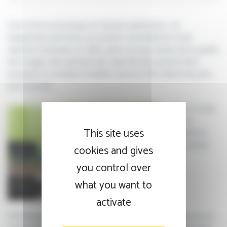
Doté d’une technologie de dernière génération, cet
équipement permettra aux patients de bénéficier d’une
expertise de pointe. En effet, grâce au haut niveau de la qualité
des images, des examens plus approfondis pourront être
pratiqués et certaines maladies pourront être détectées plus
précocement.
Dans le cadre
de son
This site uses
installation,
des travaux
cookies and gives
you control over
what you want to
activate
d’aménagement débutent aujourd’hui et modifient l’accès au