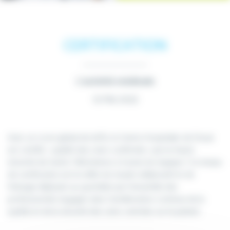
CERTIFICATION
L'activité médicale
15 Mar 2023
Avec un score global de 96%, le Centre Hospitalier de Douai
est certifié « qualité des soins confirmée » par la Haute
Autorité de Santé. Félicitations à toutes les équipes ! Ce niveau
de certification est le reflet du travail collaboratif et de
l’énergie déployés au quotidien par l’ensemble des
professionnels engagés dans l’amélioration continue de la
qualité et de la sécurité des soins centrées sur le patient.