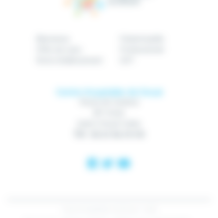
Bienvenue
Patient/public
Offre de soins
Professionnel
Notre établissement
GHT
Centre Hospitalier de Douai
Route de Cambrai
BP 10740
59507 Douai Cedex
Tél : 03 27 94 70 00
Centre Hospitalier de Douai - 2018