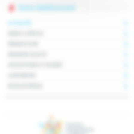
Notre établissement
ACTUALITÉS
VENIR À L'HÔPITAL
PRÉSENTATION
DÉMARCHE QUALITÉ
ASSOCIATIONS ET USAGERS
LA RECHERCHE
REVUE DE PRESSE