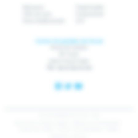
Bienvenue
Patient/public
Offre de soins
Professionnel
Notre établissement
GHT
Centre Hospitalier de Douai
Route de Cambrai
BP 10740
59507 Douai Cedex
Tél : 03 27 94 70 00
Centre Hospitalier de Douai - 2018
Plan du site
Mentions légales
Politique de confidentialité
Gestion des cookies
Contact
Nos spécialistes
Cookies
Réalisation :
Net.Com