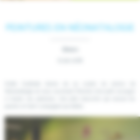
PEINTURES EN NÉONATALOGIE
Divers
15 Jan 2018
Emilie Cardinale donne vie au couloir du service de
Néonatalogie en nous racontant l’histoire d’un petit escargot
à travers ses peintures. Une jolie mascotte qui rassure les
parents et tient compagnie aux bébés.