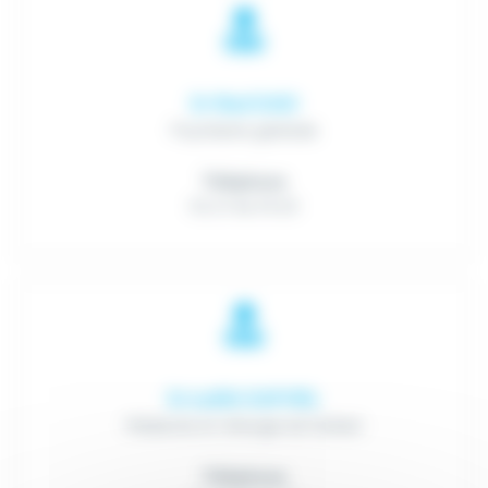
Dr Riad DADI
Psychiatrie générale
Téléphone
03 27 94 76 50
Dr Judith DAPVRIL
Médecine et chirurgie de l'enfant
Téléphone