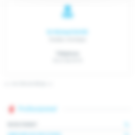
Dr Michael DAVID
Douleur chronique
Téléphone
03 27 94 76 10
<<
<
1
6
7
8
9
10
18
35
>
>>
Professionnel
RECRUTEMENT