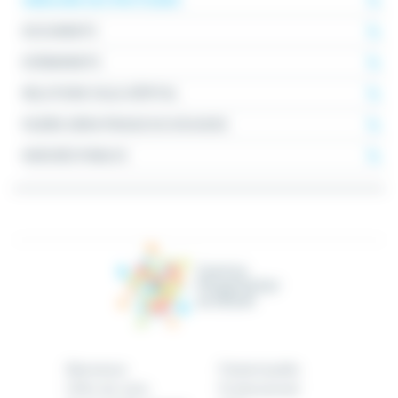
ANNUAIRE DES PRATICIENS
DOCUMENTS
EVÉNEMENTS
RELATIONS VILLE-HÔPITAL
FILIÈRE GÉRIATRIQUE DU DOUAISIS
MARCHÉS PUBLICS
Bienvenue
Patient/public
Offre de soins
Professionnel