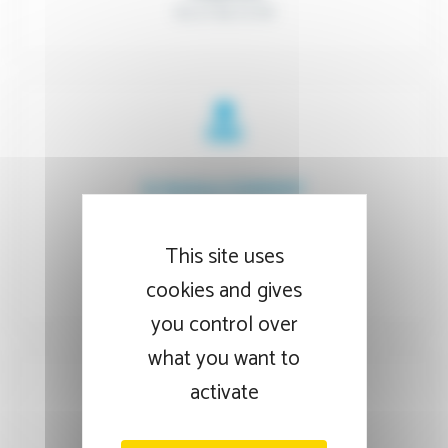
03 27 94 72 00
Dr Barbara DARGENT
Pneumologie
This site uses
Téléphone
03 27 94 73 05
cookies and gives
you control over
what you want to
activate