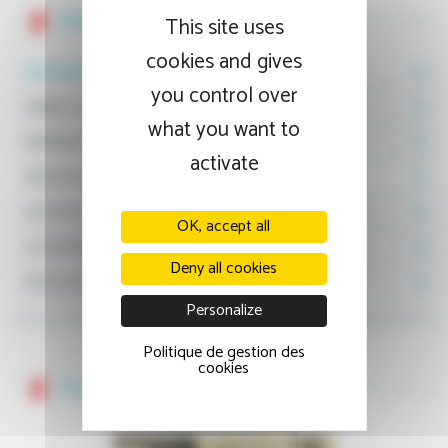
Notre établissement
This site uses
cookies and gives
ACTUALITÉS
you control over
VENIR À L'HÔPITAL
what you want to
PRÉSENTATION
activate
DÉMARCHE QUALITÉ
ASSOCIATIONS ET USAGERS
OK, accept all
LA RECHERCHE
Deny all cookies
REVUE DE PRESSE
Personalize
Politique de gestion des
cookies
Sur le même thème