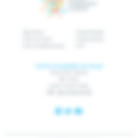
Bienvenue
Patient/public
Offre de soins
Professionnel
Notre établissement
GHT
Centre Hospitalier de Douai
Route de Cambrai
BP 10740
59507 Douai Cedex
Tél : 03 27 94 70 00