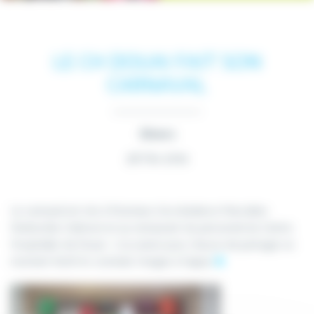
LE CH DOUAI FAIT SON
CARNAVAL
Divers
28 Fév 2019
Le carnaval est mis à l’honneur à la résidence Marceline
Desbordes-Valmore et au restaurant du personnel du Centre
Hospitalier de Douai . L’occasion pour chacun de partager un
moment festif et convivial. Images à l’appui