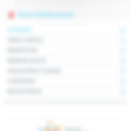
Notre établissement
ACTUALITÉS
VENIR À L'HÔPITAL
PRÉSENTATION
DÉMARCHE QUALITÉ
ASSOCIATIONS ET USAGERS
LA RECHERCHE
REVUE DE PRESSE