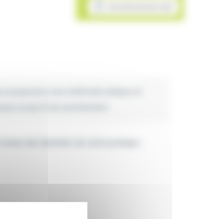
MON ADMISSION EN LIGNE
us proposons une méthode ludique et
iquer jusqu’à l’accouchement.
mieux des bienfaits de cette pratique :