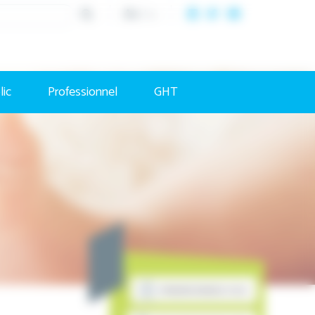
A+
/
A-
lic
Professionnel
GHT
PRENDRE RENDEZ-VOUS