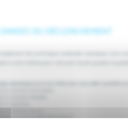
 DANSES DU DÉCLENCHEMENT
omplément des techniques médicales classiques, nous vo
tée à votre rythme pour votre pré-travail, qui peut se prat
ipe dynamique est à vos côtés pour vous aider à profiter au 
er la sensation de la douleur,
er la sensation d’anxiété,
ler la respiration,
ser la dilatation du col,
ser la descente du bébé dans le bassin,
l’accompagnant à trouver sa place dans la gestion de la douleur,