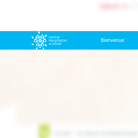
Cookies management panel
Urgences : 15
Bienvenue
Accueil
Les danses du déclenchemen