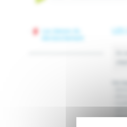
LES
Les danses du
déclenchement
En c
adap
Une équ
– diminu
– diminu
– travail
– optimi
– optimi
– aider 