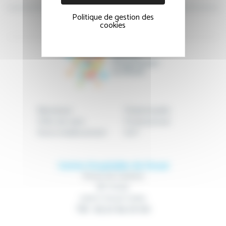
Politique de gestion des
cookies
Bienvenue
Patient/public
Offre de soins
Professionnel
Notre établissement
GHT
Centre Hospitalier de Douai
Route de Cambrai
BP 10740
59507 Douai Cedex
Tél : 03 27 94 70 00