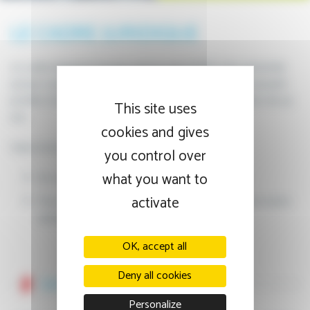
LE CADRE JURIDIQUE
Le cadre législatif français précise que l’AMP n’est autorisée
qu’aux couples hétérosexuels en âge de procréer et pouvant
justifier d’une vie commune. La femme doit avoir moins de 43
This site uses
ans.
cookies and gives
Selon la loi, l’AMP est justifiée :
you control over
what you want to
En cas d’infertilité “médicalement constatée”,
activate
Pour éviter la transmission d’une maladie grave à votre
enfant ou à un membre de votre couple.
OK, accept all
Deny all cookies
Le cadre juridique
Personalize