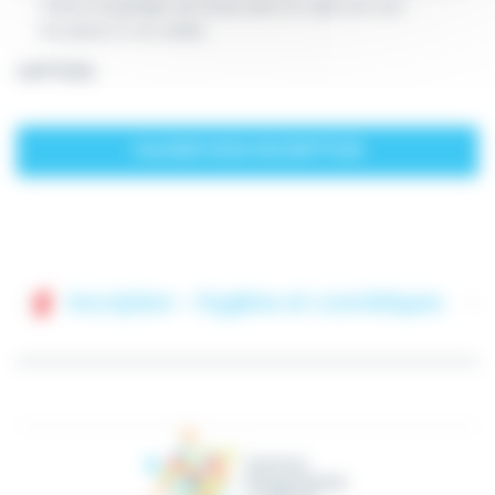
Centre Hospitalier de Douai dans le cadre de mon
inscription à cet atelier.
CAPTCHA
Inscription – Hygiène et cosmétiques