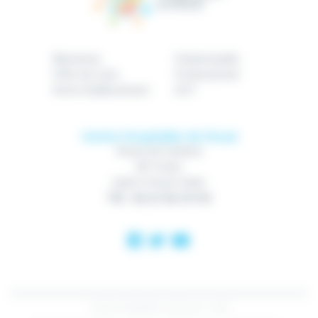
Bienvenue
Patient/public
Offre de soins
Professionnel
Notre établissement
GHT
Centre Hospitalier de Douai
Route de Cambrai
BP 10740
59507 Douai Cedex
Tél : 03 27 94 70 00
Centre Hospitalier de Douai - 2018