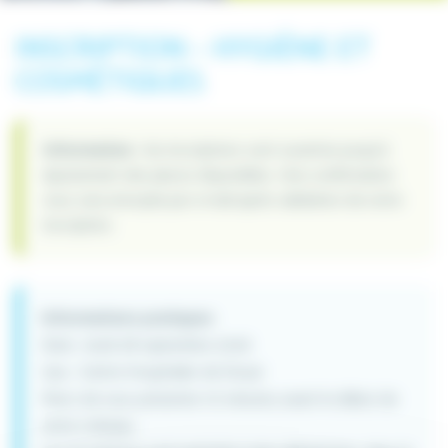
INSCRIPTION – HYGIÈNE ET
COSMÉTIQUES
Information :
les inscriptions sont ouvertes jusqu’à
épuisement des places disponibles. Une confirmation
vous sera envoyée par e-mail après validation de votre
inscription.
Informations pratiques
Date : lundi 28 septembre 2026
Lieu : Centre Hospitalier de Douai
Merci de vous présenter 10 minutes avant le début de
votre créneau.