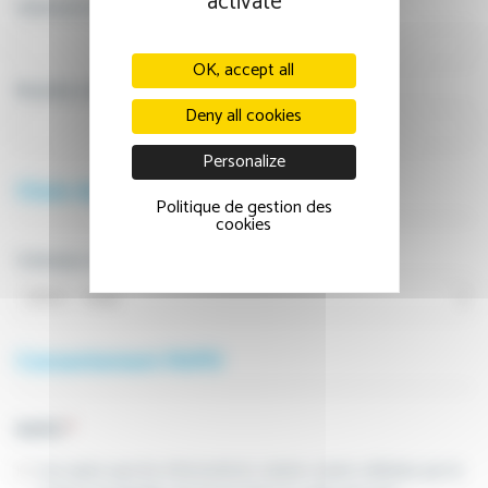
activate
Adresse e-mail
*
OK, accept all
Numéro de téléphone
*
Deny all cookies
Personalize
Choix du créneau
Politique de gestion des
cookies
Créneau souhaité
*
Consentement RGPD
RGPD
*
J'accepte que les informations saisies soient utilisées par le