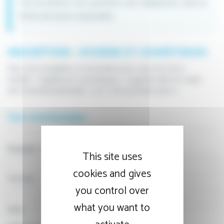
Les inscriptions sont gratuites mais obligatoires, dans la
limite des places disponibles.
INSCRIPTION – HYGIÈNE ET COSMÉTIQUES
Merci de compléter ce formulaire pour vous inscrire à
l'atelier « Hygiène et cosmétiques » organisé dans le cadre
de la Journée périnatale « Les 1 000 premiers jours ».
Vos coordonnées
Prénom - Nom
*
This site uses
cookies and gives
Prénom
you control over
what you want to
Nom